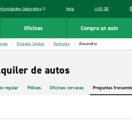
rtunidades laborales
Help
USD ($)
k opens in a new window
Oficinas
Compra un auto
mundo
Estados Unidos
Kentucky
Alexandria
quiler de autos
io regular
Pólizas
Oficinas cercanas
Preguntas frecuent