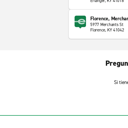
Erlanger, KY 41018
Florence, Merchan
5977 Merchants St
Florence, KY 41042
Pregun
Si tie