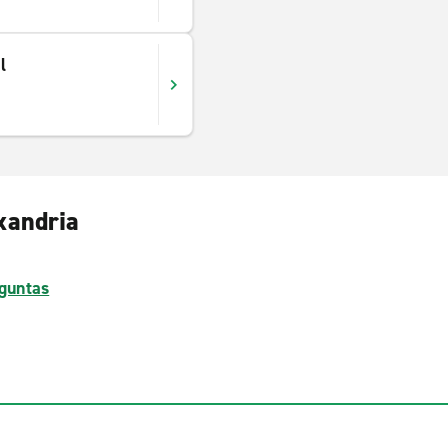
l
xandria
guntas