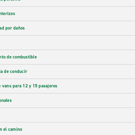
nterizos
ad por daños
nto de combustible
ia de conducir
e vans para 12 y 15 pasajeros
onales
en el camino