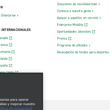
Soluciones de movilidad total
 High St.
Mayfield
ÓN
Conozca a nuestra gente
Nicholasville Rd.
Maysville
h Enterprise
Apoyar a aquellos en servicio
 Richmond Rd.
Middlesboro
Enterprise Mobility
 Winchester Rd.
Morehead
B INTERNACIONALES
Oportunidades laborales
Mount Sterling
Canadá
Prensa
rancia
Programa de afiliados
 St. Matthews Ten Pin Ln.
Mount Washington
lemania
Recaudación de fondos para deportes 
rlanda
España
eino Unido
esarias para operar
álisis y mejorar nuestro
ítica de privacidad