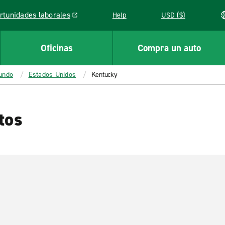
rtunidades laborales
Help
USD ($)
k opens in a new window
Oficinas
Compra un auto
mundo
Estados Unidos
Kentucky
tos