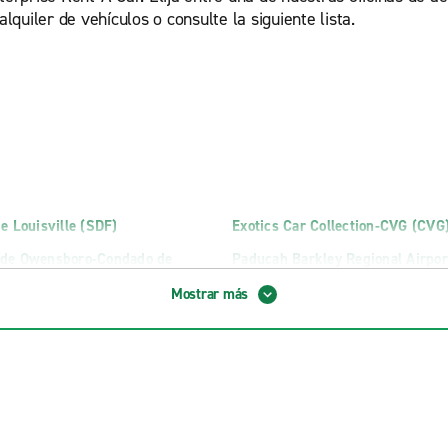
lquiler de vehículos o consulte la siguiente lista.
de Louisville (SDF)
Exotics Car Collection-CVG (CVG
 de Owensboro-Condado de
Paducah Barkley Regional Airpor
eropuerto (OWB)
Mostrar más
e vehículos de carga en
Lexington Truck Rental
o
London Truck Rental
ruck Rental
Louisville Truck Rental en Bisho