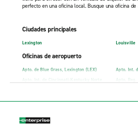
perfecto en una oficina local. Busque una oficina de a
Ciudades principales
Lexington
Louisville
Oficinas de aeropuerto
Apto. de Blue Grass, Lexington (LEX)
Apto. Int. 
Apto. Int. de Cincinnati-Kentucky Norte
Apto. Reg.
(CVG)
Daviess A
Oficinas de alquiler de camiones
Alquiler de camiones en Bowling Green
Alquiler d
Owensbor
Alquiler de camiones en Paducah
Erlanger T