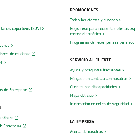
PROMOCIONES
Todas las ofertas y cupones
Louisville St. Matthews Westpor
litarios deportivos (SUV)
Regístrese para recibir las ofertas es
n
Louisville, Beuchel
correo electrónico
Louisville, Dixie con Upper Hunt
Programas de recompensas para soc
 vanes
entucky
Louisville, East End
iones de mudanza
SERVICIO AL CLIENTE
 Body Shop Lawrenceburg
Louisville, Highlands
os
Ayuda y preguntas frecuentes
Louisville, Okolona
Póngase en contacto con nosotros
Louisville, Preston Hwy.
Clientes con discapacidades
os de Enterprise
4, Owensboro
Louisville, Valley Station
Mapa del sitio
le
Louisville-Hurstbourne
Información de retiro de seguridad
R
Louisville-Jeffersontown
CarShare
LA EMPRESA
Louisville-Shively
h Enterprise
Acerca de nosotros
d, Dan Powers Chevrolet
Madisonville