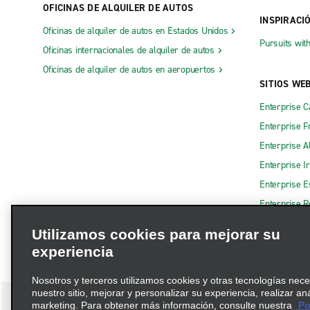
OFICINAS DE ALQUILER DE AUTOS
Danville
Lexington,
INSPIRACI
Oficinas de alquiler de autos en Estados Unidos
Elizabethtown
Lexington, 
Pursuits wit
Oficinas internacionales de alquiler de autos
Erlanger MBL
Lexington,
Oficinas de alquiler de autos en aeropuertos
Florence, Burlington Pike
Lexington,
SITIOS WE
Florence, Merchants St.
Londres
Enterprise 
Enterprise F
Frankfort
Louisville
Enterprise A
Enterprise I
Enterprise 
Enterprise R
Utilizamos cookies para mejorar su
experiencia
Nosotros y terceros utilizamos cookies y otras tecnologías nec
nuestro sitio, mejorar y personalizar su experiencia, realizar an
marketing. Para obtener más información, consulte nuestra
Pol