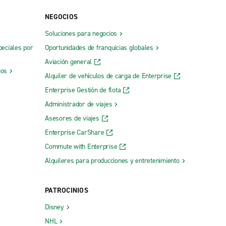
NEGOCIOS
Soluciones para negocios
t Rd.
Murray
peciales por
Oportunidades de franquicias globales
Newport
Aviación general
ers
Oak Grove
ios
Alquiler de vehículos de carga de Enterprise
Owensboro, Salem Dr.
Enterprise Gestión de flota
Paducah, Irvin Cobb Dr.
Administrador de viajes
Asesores de viajes
Paducah, Park Ave.
Enterprise CarShare
París
Commute with Enterprise
Pikeville
Alquileres para producciones y entretenimiento
Prestonsburg
Radcliff
PATROCINIOS
Richmond
Disney
Shelbyville
NHL