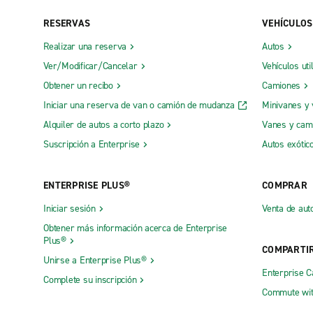
Oficinas locales
RESERVAS
VEHÍCULOS
Realizar una reserva
Autos
Alexandria
Franklin
Ver/Modificar/Cancelar
Vehículos uti
Ashland
Georgetow
Obtener un recibo
Camiones
Bardstown
Glasgow
Iniciar una reserva de van o camión de mudanza
Minivanes y
Berea, Renfro's Collision
Grayson K
Alquiler de autos a corto plazo
Vanes y cam
Bowling Green
Hadawreck
Suscripción a Enterprise
Autos exótic
Bowling Green, Scottsville Rd.
Hazard
ENTERPRISE PLUS®
COMPRAR
Campbellsville
Henderson
Iniciar sesión
Venta de aut
Central City
Highway 5
Obtener más información acerca de Enterprise
Centro de Louisville
Hopkinsvil
Plus®
COMPARTI
Corbin
La Grange
Unirse a Enterprise Plus®
Enterprise 
Complete su inscripción
Covington
Lebanon
Commute wit
Crestwood, Oldham Collision
Leitchfiel