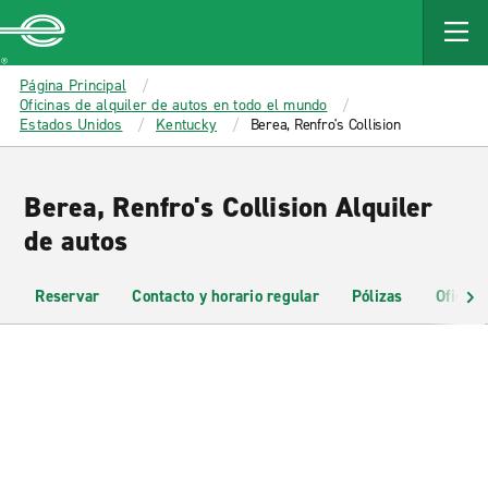
MAIN
CONTENT
Enterprise
Página Principal
Oficinas de alquiler de autos en todo el mundo
Estados Unidos
Kentucky
Berea, Renfro's Collision
Berea, Renfro's Collision Alquiler
de autos
Reservar
Contacto y horario regular
Pólizas
Oficina