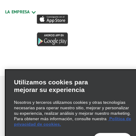
LA EMPRESA
Utilizamos cookies para
mejorar su experiencia
Nosotros y terceros utilizamos cookies y otras tecnologías
Términos de uso
Política de privacidad
necesarias para operar nuestro sitio, mejorar y personalizar
Política de cookies
su experiencia, realizar análisis y mejorar nuestro marketing.
Para obtener más información, consulte nuestra
Política de
Información de Salud del Consumidor
privacidad de cookies.
Opciones de privacidad
AdChoices