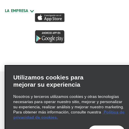
LA EMPRESA
Utilizamos cookies para
mejorar su experiencia
Nosotros y terceros utilizamos cookies y otras tecnologías
Términos de uso
Política de privacidad
necesarias para operar nuestro sitio, mejorar y personalizar
Política de cookies
su experiencia, realizar análisis y mejorar nuestro marketing.
Para obtener más información, consulte nuestra
Política de
Información de Salud del Consumidor
privacidad de cookies.
Opciones de privacidad
AdChoices