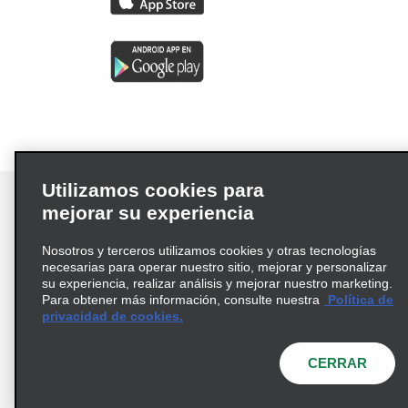
Utilizamos cookies para
mejorar su experiencia
Nosotros y terceros utilizamos cookies y otras tecnologías
Términos de uso
Política de privacidad
necesarias para operar nuestro sitio, mejorar y personalizar
Política de cookies
su experiencia, realizar análisis y mejorar nuestro marketing.
Para obtener más información, consulte nuestra
Política de
Información de Salud del Consumidor
privacidad de cookies.
Opciones de privacidad
AdChoices
© 2026 Enterprise Holdings, Inc. Todos los derechos
CERRAR
reservados