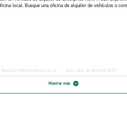
cina local. Busque una oficina de alquiler de vehículos o consu
 Regional Hibbing Range en la
Apto. Reg. de Bemidji (BJI)
HIB)
Apto. Reg. de Southwest Minneso
Mostrar más
 de Duluth (DLH)
Marshall (MML)
Truck Rental
Shakopee Truck Rental