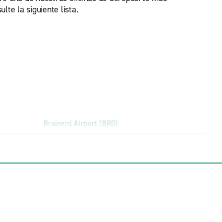
lte la siguiente lista.
Brainerd Airport (BRD)
ta,
Minneapolis-St. Paul Intl. Airport Exotics
(MSP)