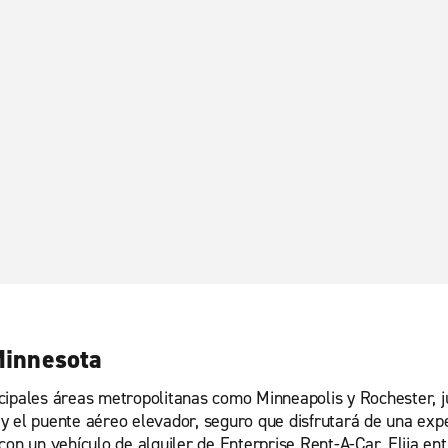
Minnesota
cipales áreas metropolitanas como Minneapolis y Rochester, ju
y el puente aéreo elevador, seguro que disfrutará de una expe
con un vehículo de alquiler de Enterprise Rent-A-Car. Elija e