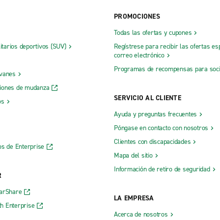
Truck Rental
PROMOCIONES
Todas las ofertas y cupones
St. Paul
Mineápolis, Uptown
litarios deportivos (SUV)
Regístrese para recibir las ofertas es
correo electrónico
Monticello
Programas de recompensas para soc
 vanes
New Hope, MN
iones de mudanza
ie
Owatonna
SERVICIO AL CLIENTE
os
Plymouth
Ayuda y preguntas frecuentes
Rochester
Póngase en contacto con nosotros
e
Roseville
Clientes con discapacidades
os de Enterprise
Mapa del sitio
Shakopee
Información de retiro de seguridad
e Heights
Spring Lake Park
R
St. Cloud
CarShare
LA EMPRESA
h Enterprise
Acerca de nosotros