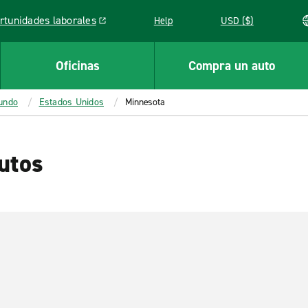
rtunidades laborales
Help
USD ($)
k opens in a new window
Oficinas
Compra un auto
mundo
Estados Unidos
Minnesota
utos