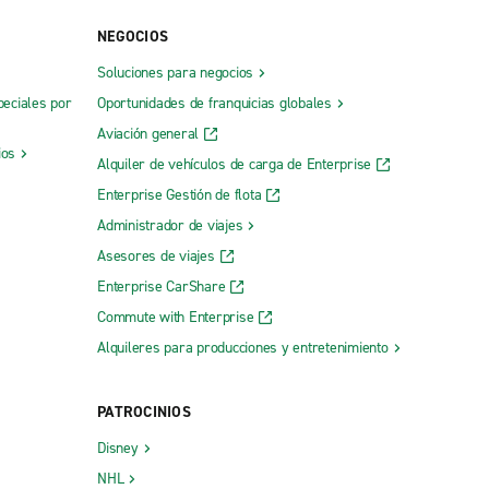
NEGOCIOS
Soluciones para negocios
St. Louis Park
peciales por
Oportunidades de franquicias globales
St. Paul Midway
Aviación general
ios
Alquiler de vehículos de carga de Enterprise
Stillwater
Enterprise Gestión de flota
Wayzata
Administrador de viajes
White Bear Lake
Asesores de viajes
Willmar
Enterprise CarShare
Winona
Commute with Enterprise
Woodbury
Alquileres para producciones y entretenimiento
PATROCINIOS
Disney
NHL