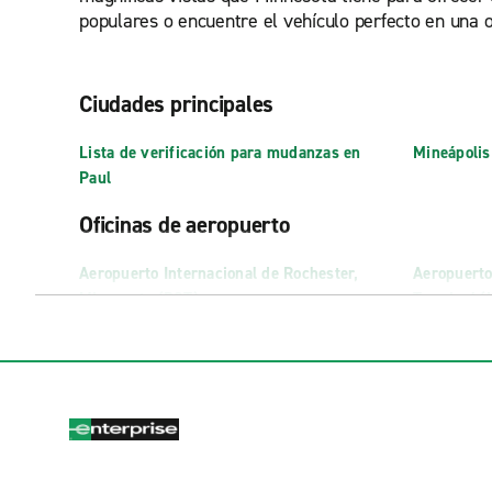
populares o encuentre el vehículo perfecto en una ofi
Ciudades principales
Lista de verificación para mudanzas en
Mineápolis
Paul
Oficinas de aeropuerto
Aeropuerto Internacional de Rochester,
Aeropuerto
Minnesota (RST)
Terminal (
Aeropuerto Internacional Mineápolis-St.
Apto. Int.
Paul Terminal 1 y Terminal 2 (MSP)
Oficinas de alquiler de camiones
Brooklyn Park Truck Rental
Rochester 