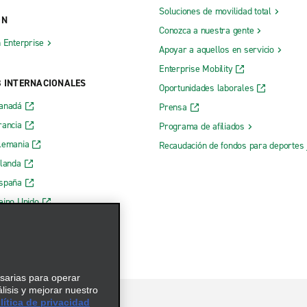
Soluciones de movilidad total
ÓN
Conozca a nuestra gente
h Enterprise
Apoyar a aquellos en servicio
Enterprise Mobility
B INTERNACIONALES
Oportunidades laborales
Canadá
Prensa
rancia
Programa de afiliados
lemania
Recaudación de fondos para deportes 
rlanda
España
eino Unido
esarias para operar
álisis y mejorar nuestro
ítica de privacidad