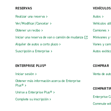
Eagan Truck Rental
Roseville 
RESERVAS
VEHÍCULOS
Oficinas locales
Realizar una reserva
Autos
Alexandria
Downtown 
Ver/Modificar/Cancelar
Vehículos uti
Apple Valley
Duluth
Obtener un recibo
Camiones
Iniciar una reserva de van o camión de mudanza
Minivanes y
Baxter
Eagan
Alquiler de autos a corto plazo
Vanes y cam
Blaine
Eden Prair
Suscripción a Enterprise
Autos exótic
Bloomington
Edina
Brooklyn Center
Elk River
ENTERPRISE PLUS®
COMPRAR
Brooklyn Park
Forest Lak
Iniciar sesión
Venta de aut
Burnsville
Hopkins
Obtener más información acerca de Enterprise
Plus®
Centro de Mineápolis
Inver Grov
COMPARTI
Unirse a Enterprise Plus®
Coon Rapids
Mankato
Enterprise 
Complete su inscripción
Commute wit