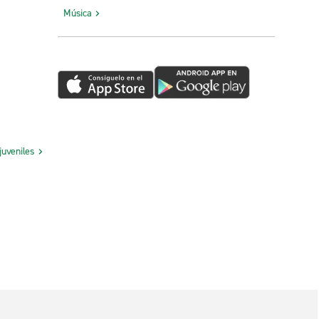
Música
juveniles