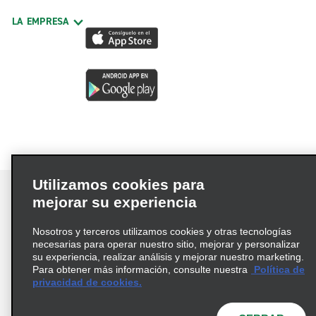
LA EMPRESA
Utilizamos cookies para
mejorar su experiencia
Nosotros y terceros utilizamos cookies y otras tecnologías
Términos de uso
Política de privacidad
necesarias para operar nuestro sitio, mejorar y personalizar
Política de cookies
su experiencia, realizar análisis y mejorar nuestro marketing.
Para obtener más información, consulte nuestra
Política de
Información de Salud del Consumidor
privacidad de cookies.
Opciones de privacidad
AdChoices