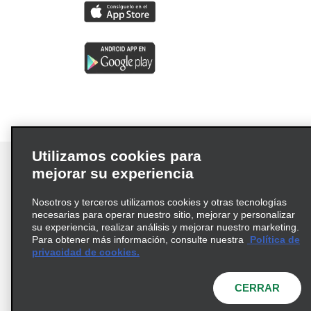
Utilizamos cookies para
mejorar su experiencia
Nosotros y terceros utilizamos cookies y otras tecnologías
Términos de uso
Política de privacidad
necesarias para operar nuestro sitio, mejorar y personalizar
Política de cookies
su experiencia, realizar análisis y mejorar nuestro marketing.
Para obtener más información, consulte nuestra
Política de
Información de Salud del Consumidor
privacidad de cookies.
Opciones de privacidad
AdChoices
© 2026 Enterprise Holdings, Inc. Todos los derechos
CERRAR
reservados