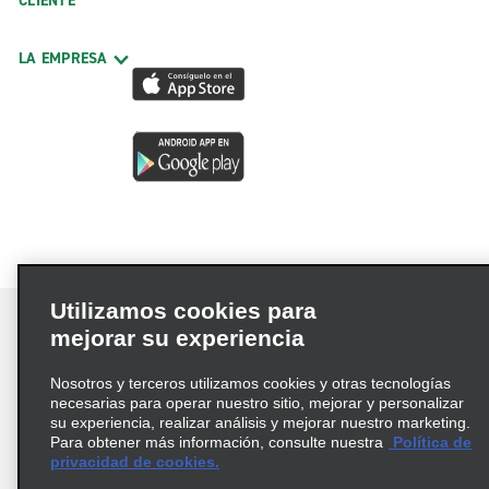
CLIENTE
LA EMPRESA
Utilizamos cookies para
mejorar su experiencia
Nosotros y terceros utilizamos cookies y otras tecnologías
Términos de uso
Política de privacidad
necesarias para operar nuestro sitio, mejorar y personalizar
Política de cookies
su experiencia, realizar análisis y mejorar nuestro marketing.
Para obtener más información, consulte nuestra
Política de
Información de Salud del Consumidor
privacidad de cookies.
Opciones de privacidad
AdChoices