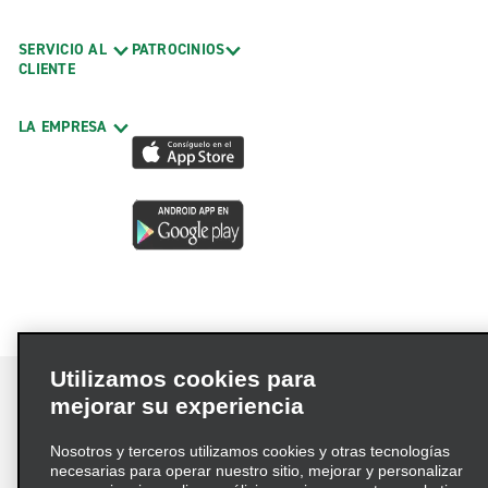
SERVICIO AL
PATROCINIOS
CLIENTE
LA EMPRESA
Utilizamos cookies para
mejorar su experiencia
Nosotros y terceros utilizamos cookies y otras tecnologías
Términos de uso
Política de privacidad
necesarias para operar nuestro sitio, mejorar y personalizar