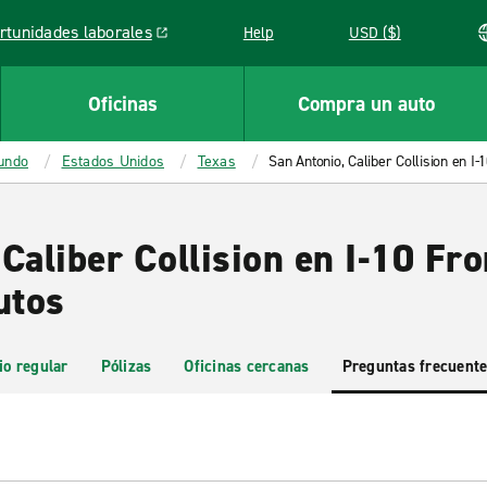
rtunidades laborales
Help
USD ($)
k opens in a new window
Oficinas
Compra un auto
mundo
Estados Unidos
Texas
San Antonio, Caliber Collision en I-
Caliber Collision en I-10 Fr
utos
io regular
Pólizas
Oficinas cercanas
Preguntas frecuent