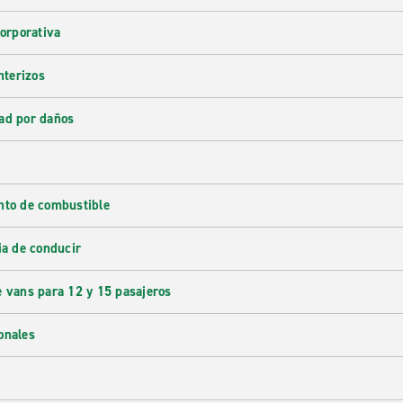
corporativa
nterizos
ad por daños
nto de combustible
ia de conducir
e vans para 12 y 15 pasajeros
onales