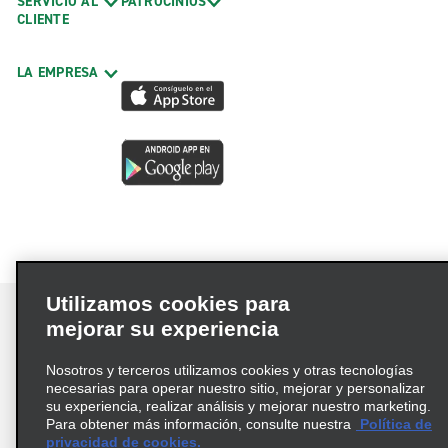
SERVICIO AL
PATROCINIOS
CLIENTE
LA EMPRESA
Utilizamos cookies para
mejorar su experiencia
Nosotros y terceros utilizamos cookies y otras tecnologías
Términos de uso
Política de privacidad
necesarias para operar nuestro sitio, mejorar y personalizar
Política de cookies
su experiencia, realizar análisis y mejorar nuestro marketing.
Para obtener más información, consulte nuestra
Política de
Información de Salud del Consumidor
privacidad de cookies.