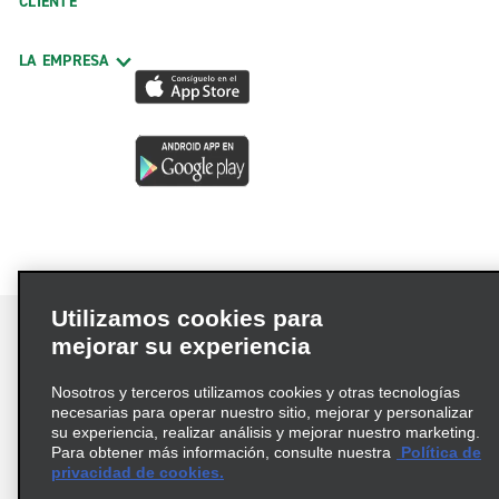
CLIENTE
LA EMPRESA
Utilizamos cookies para
mejorar su experiencia
Nosotros y terceros utilizamos cookies y otras tecnologías
Términos de uso
Política de privacidad
necesarias para operar nuestro sitio, mejorar y personalizar
Política de cookies
su experiencia, realizar análisis y mejorar nuestro marketing.
Para obtener más información, consulte nuestra
Política de
Información de Salud del Consumidor
privacidad de cookies.
Opciones de privacidad
AdChoices