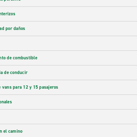
nterizos
ad por daños
nto de combustible
ia de conducir
e vans para 12 y 15 pasajeros
onales
en el camino