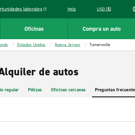
rtunidades laborales
Help
USD ($)
k opens in a new window
Oficinas
Compra un auto
mundo
Estados Unidos
Nueva Jersey
Turnersville
Alquiler de autos
io regular
Pólizas
Oficinas cercanas
Preguntas frecuent