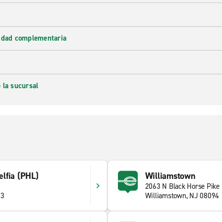
lidad complementaria
 la sucursal
delfia (PHL)
Williamstown
2063 N Black Horse Pike
53
Williamstown, NJ 08094