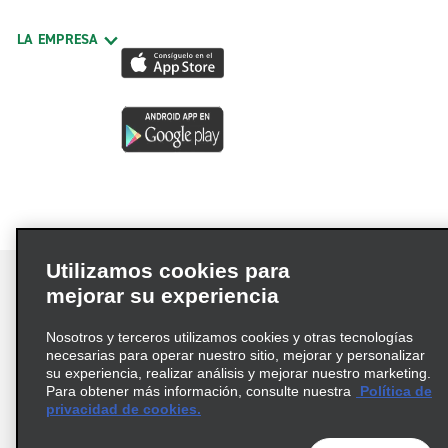
LA EMPRESA
Utilizamos cookies para
mejorar su experiencia
Nosotros y terceros utilizamos cookies y otras tecnologías
Términos de uso
Política de privacidad
necesarias para operar nuestro sitio, mejorar y personalizar
Política de cookies
su experiencia, realizar análisis y mejorar nuestro marketing.
Para obtener más información, consulte nuestra
Política de
Información de Salud del Consumidor
privacidad de cookies.
Opciones de privacidad
AdChoices